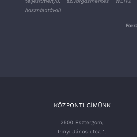
teljesítményű, szivárgásmentes WEH® i
használatával!
Forr
KÖZPONTI CÍMÜNK
2500 Esztergom,
Irinyi János utca 1.