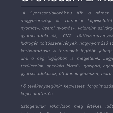
„A Gyorscsatlakozók.hu Kft. a néme
magyarországi és romániai képviseletét
nyomás-, üzemi nyomás-, valamint szivárgá
gyorscsatlakozók, CNG töltőszerelvények
hidrogén töltőszerelvények, nagynyomású sz
karbantartása. A termékek legfőbb jellegz
ami a cég logójában is megjelenik. Legje
területeink: speciális jármű-, gázipari, egé
gyorscsatlakozók, általános gépészet, hidrau
Fő tevékenységünk: képviselet, forgalmazás
kapcsolattartás.
Szlogenünk: Takarítson meg értékes idő