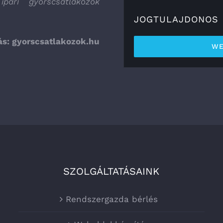
pari gyorscsatlakozók
JOGTULAJDONOS
ás:
gyorscsatlakozok.hu
WE
SZOLGÁLTATÁSAINK
Rendszergazda bérlés