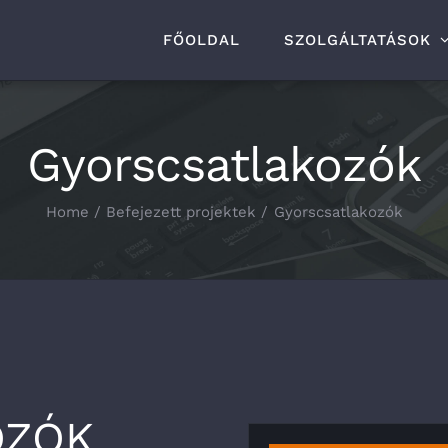
FŐOLDAL
SZOLGÁLTATÁSOK
Gyorscsatlakozók
Home
Befejezett projektek
Gyorscsatlakozók
OZÓK