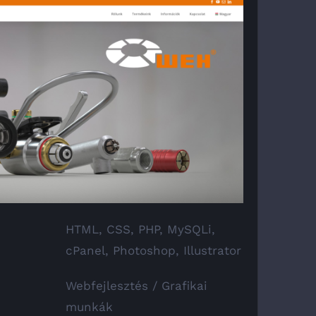
HTML, CSS, PHP, MySQLi,
cPanel, Photoshop, Illustrator
Webfejlesztés / Grafikai
munkák