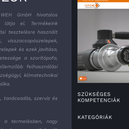
t WEH GmbH hivatalos
 látja el. Termékeink
si tesztelésre használt
, visszacsapószelepek,
elepek és ezek javítása,
etessége a szorítópofa,
llemzőbb felhasználási
szségügyi, klímatechnikai
lika.
SZÜKSÉGES
, tanácsadás, szerviz és
KOMPETENCIÁK
KATEGÓRIÁK
t a termelésben, nagy