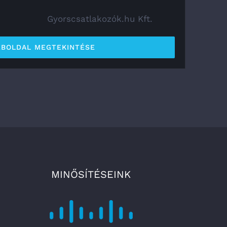
Gyorscsatlakozók.hu Kft.
BOLDAL MEGTEKINTÉSE
MINŐSÍTÉSEINK