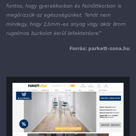
fontos, hogy gyerekkorban és felnőttkorban is
megőrizzük az egészségünket. Tehát nem
mindegy, hogy 2,5mm-es anyag vagy akár 8mm
rugalmas burkolat kerül lefektetésre.”
Forrás:
parkett-zona.hu