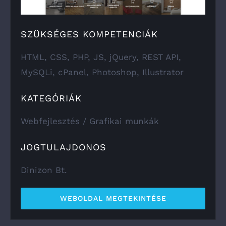
SZÜKSÉGES KOMPETENCIÁK
HTML, CSS, PHP, JS, jQuery, REST API,
MySQLi, cPanel, Photoshop, Illustrator
KATEGÓRIÁK
Webfejlesztés / Grafikai munkák
JOGTULAJDONOS
Dinizon Bt.
WEBOLDAL MEGTEKINTÉSE