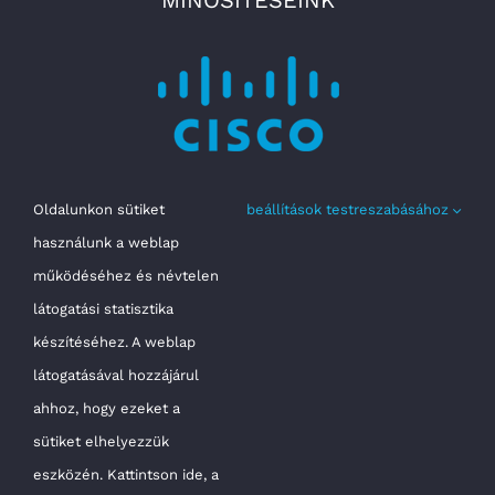
MINŐSÍTÉSEINK
Oldalunkon sütiket
beállítások testreszabásához
használunk a weblap
működéséhez és névtelen
látogatási statisztika
készítéséhez. A weblap
látogatásával hozzájárul
ahhoz, hogy ezeket a
sütiket elhelyezzük
Minden jog fenntartva @ 2022 | Smartcloud
eszközén. Kattintson ide, a
Digital