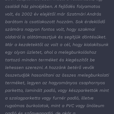
családi ház pincéjében. A fejlődés folyamatos
volt, és 2002 év elejétől már Szatmári András
barátom is csatlakozott hozzám. Sok érdeklődő
számára nagyon fontos volt, hogy szakmai
oldalról is alátámasztjuk és segítjük döntésüket.
Már a kezdetektől az volt a cél, hogy kialakítsunk
egy olyan üzletet, ahol a melegburkoláshoz
tartozó minden terméket és kiegészítőt be
lehessen szerezni. A hozzánk betérő vevők
összetudják hasonlítani az összes melegburkolati
terméket, legyen az hagyományos csaphornyos
parketta, laminált padló, vagy készparketták mint
a szalagparketta vagy furnér padló, illetve
rugalmas burkolatok, mint a PVC vagy linóleum
padló és szőnyegpadló, de akár a