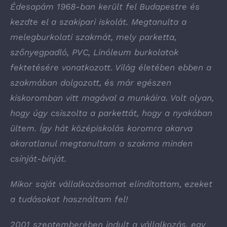
Édesapám 1968-ban került fel Budapestre és
kezdte el a szakipari iskolát. Megtanulta a
melegburkolati szakmát, mely parketta,
szőnyegpadló, PVC, Linóleum burkolatok
fektetésére vonatkozott. Világ életében ebben a
szakmában dolgozott, és már egészen
kiskoromban vitt magával a munkáira. Volt olyan,
hogy úgy csiszolta a parkettát, hogy a nyakában
ültem. Így hát középiskolás koromra akarva
akaratlanul megtanultam a szakma minden
csínját-bínját.
Mikor saját vállalkozásomat elindítottam, ezeket
a tudásokat használtam fel!
2001 szeptemberében indult a vállalkozás, egy