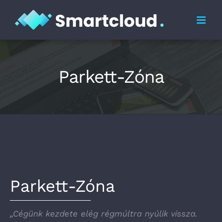
Skip
to
content
Parkett-Zóna
Parkett-Zóna
„Cégünk kezdete elég régmúltra nyúlik vissza.