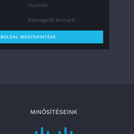
munkák
Szénégető Richárd
BOLDAL MEGTEKINTÉSE
MINŐSÍTÉSEINK