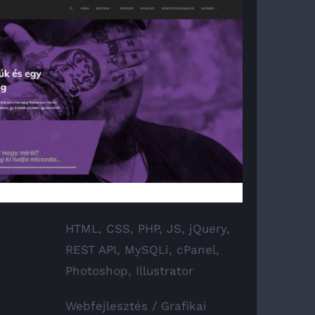
HTML, CSS, PHP, JS, jQuery,
REST API, MySQLi, cPanel,
Photoshop, Illustrator
Webfejlesztés / Grafikai