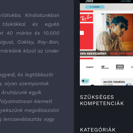
látokba. Kínálatunkban
, táskákkal és egyéb
mint 40 márka és 10.000
igual, Oakley, Ray-Ban,
márkáink közül az Under
egyedi, és legtöbbször
ba, olyan szempontok
. Áruházunk egyik
SZÜKSÉGES
 folyamatosan kiemelt
KOMPETENCIÁK
gyekszünk megválaszolni
g lencseválasztás vagy
KATEGÓRIÁK