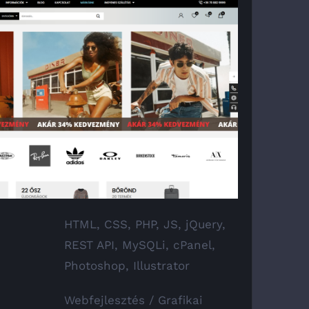
HTML, CSS, PHP, JS, jQuery,
REST API, MySQLi, cPanel,
Photoshop, Illustrator
Webfejlesztés / Grafikai