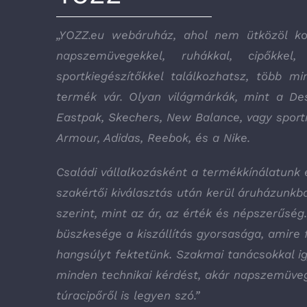
„YOZZ.eu webáruház, ahol nem ütközöl kor
napszemüvegekkel, ruhákkal, cipőkkel
sportkiegészítőkkel találkozhatsz, több 
termék vár. Olyan világmárkák, mint a Des
Eastpak, Skechers, New Balance, vagy sport
Armour, Adidas, Reebok, és a Nike.
Családi vállalkozásként a termékkínálatunk 
szakértői kiválasztás után kerül áruházunk
szerint, mint az ár, az érték és népszerűség
büszkesége a kiszállítás gyorsasága, amire
hangsúlyt fektetünk. Szakmai tanácsokkal i
minden technikai kérdést, akár napszemüve
túracipőről is legyen szó.”